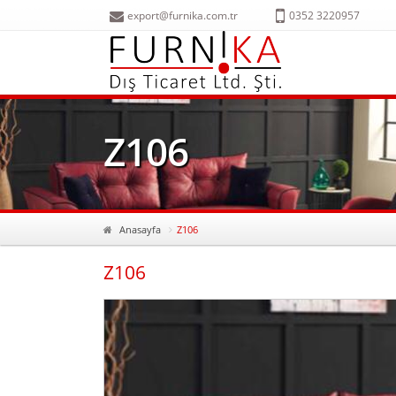
export@furnika.com.tr
0352 3220957
Z106
Anasayfa
Z106
Z106