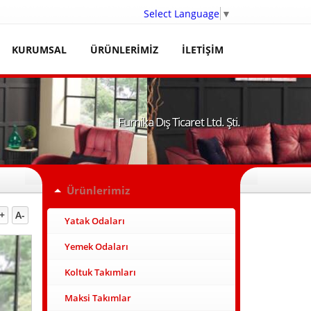
Select Language
▼
KURUMSAL
ÜRÜNLERİMİZ
İLETİŞİM
Furnika Dış Ticaret Ltd. Şti.
Ürünlerimiz
+
A-
Yatak Odaları
Yemek Odaları
Koltuk Takımları
Maksi Takımlar