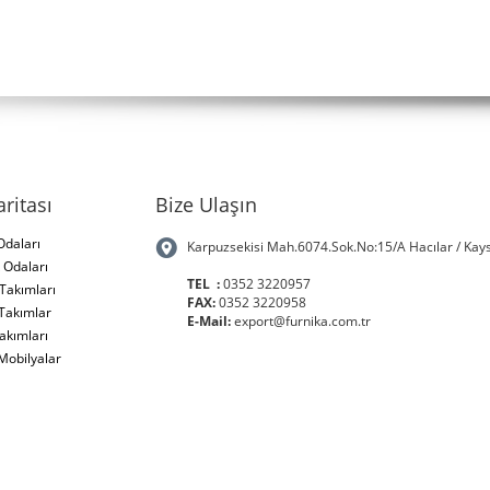
aritası
Bize Ulaşın
Odaları
Karpuzsekisi Mah.6074.Sok.No:15/A Hacılar / Kays
Odaları
TEL :
0352 3220957
 Takımları
FAX:
0352 3220958
Takımlar
E-Mail:
export@furnika.com.tr
akımları
Mobilyalar